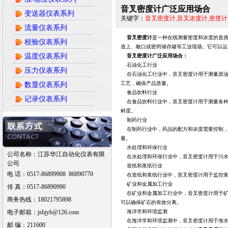
音叉密度计广泛应用场合
变送器仪表系列
关键字：
音叉密度计,音叉浓度计,密度计
流量仪表系列
音叉密度计
是一种在线测量密度和浓度的直插
校验仪表系列
道上、敞口或密闭储存罐等工业现场。它可以运
温度仪表系列
音叉密度计广泛应用场合：
石油化工行业
压力仪表系列
在石油化工行业中，音叉密度计用于测量原
工艺，确保产品质量。
数显仪表系列
食品饮料行业
记录仪表系列
在食品饮料行业中，音叉密度计用于测量各
鲜度。
制药行业
在制药行业中，药品的配方和浓度需要控制
量。
水处理和环保行业
公司名称：江苏华江自动化仪表有限
在水处理和环保行业中，音叉密度计用于污
公司
造纸和浆纸行业
电 话：0517-86899908 86890770
在造纸和浆纸行业中，音叉密度计用于监控
矿业和金属加工行业
传 真：0517-86890990
在矿业和金属加工行业中，音叉密度计用于
商务热线：18021795898
可以确保矿石的有效分离。
电子邮箱：jshjyb@126.com
海洋学和环境监测
在海洋学和环境监测中，音叉密度计用于海
邮 编：211600