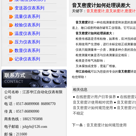
音叉密度计如何处理误差大
变送器仪表系列
关键字：
音叉密度计,音叉浓度计,密度计
流量仪表系列
音叉密度计
是一种在线测量密度和浓度的直插
校验仪表系列
道上、敞口或密闭储存罐等工业现场。它可以运
温度仪表系列
音叉密度计如何处理误差大：
检查传感器是否有粘物，如果有，应冲洗掉
压力仪表系列
长期使用产生漂移，进行水标定校正或测量
仪表只能测量单一介质，测量多种介质的混
数显仪表系列
检查测量对象是否与仪表测量设定相应；
记录仪表系列
检查是否有气泡影响；
叉体腐蚀或变形，需返厂维修。
华江自动化
可以为您提供专业的
音叉密度计
给您帮助！
相关信息
公司名称：江苏华江自动化仪表有限
●
在线密度计用户日常保养
●
在线密度
公司
音叉密度计使用相对优势
●
音叉密度计
电 话：0517-86899908 86890770
音叉密度计如何规范使用
●
音叉密度计
传 真：0517-86890990
不稳定
商务热线：18021795898
下一条：
音叉密度计如何规范使用
电子邮箱：jshjyb@126.com
邮 编：211600