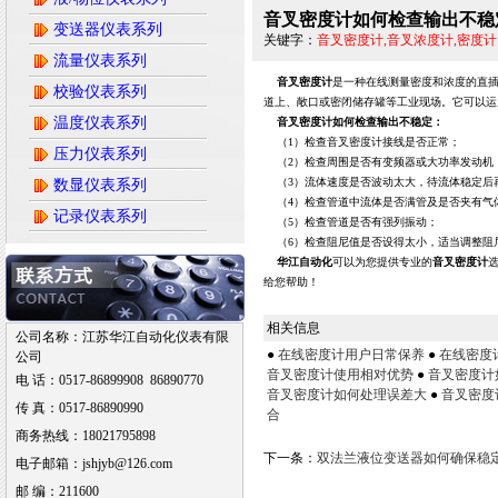
音叉密度计如何检查输出不稳
变送器仪表系列
关键字：
音叉密度计,音叉浓度计,密度计
流量仪表系列
音叉密度计
是一种在线测量密度和浓度的直插
校验仪表系列
道上、敞口或密闭储存罐等工业现场。它可以运
温度仪表系列
音叉密度计如何检查输出不稳定：
（1）检查音叉密度计接线是否正常；
压力仪表系列
（2）检查周围是否有变频器或大功率发动机
（3）流体速度是否波动太大，待流体稳定后
数显仪表系列
（4）检查管道中流体是否满管及是否夹有气
记录仪表系列
（5）检查管道是否有强列振动；
（6）检查阻尼值是否设得太小，适当调整阻尼
华江自动化
可以为您提供专业的
音叉密度计
给您帮助！
相关信息
公司名称：江苏华江自动化仪表有限
●
在线密度计用户日常保养
●
在线密度
公司
音叉密度计使用相对优势
●
音叉密度计
电 话：0517-86899908 86890770
音叉密度计如何处理误差大
●
音叉密度
传 真：0517-86890990
合
商务热线：18021795898
下一条：
双法兰液位变送器如何确保稳
电子邮箱：jshjyb@126.com
邮 编：211600