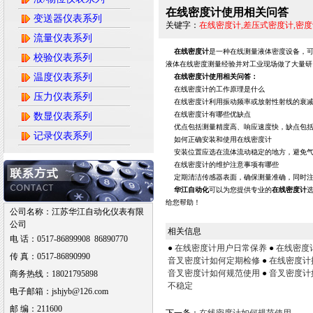
在线密度计使用相关问答
变送器仪表系列
关键字：
在线密度计,差压式密度计,密
流量仪表系列
在线密度计
是一种在线测量液体密度设备，
校验仪表系列
液体在线密度测量经验并对工业现场做了大量研
温度仪表系列
在线密度计使用相关问答：
在线密度计的工作原理是什么
压力仪表系列
在线密度计利用振动频率或放射性射线的衰
在线密度计有哪些优缺点
数显仪表系列
优点包括测量精度高、响应速度快，缺点包
记录仪表系列
如何正确安装和使用在线密度计
安装位置应选在流体流动稳定的地方，避免
在线密度计的维护注意事项有哪些
定期清洁传感器表面，确保测量准确，同时
华江自动化
可以为您提供专业的
在线密度计
给您帮助！
公司名称：江苏华江自动化仪表有限
公司
相关信息
电 话：0517-86899908 86890770
●
在线密度计用户日常保养
●
在线密度
传 真：0517-86890990
音叉密度计如何定期检修
●
在线密度计
音叉密度计如何规范使用
●
音叉密度计
商务热线：18021795898
不稳定
电子邮箱：jshjyb@126.com
邮 编：211600